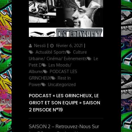
Author
Updated
Categories
Nessli
février 6, 2021
on
Actualité Sports
Culture
Urbaine/ Cinéma/ Evènements
Le
Petit D
Les Moods/
Albums
PODCAST LES
GRINCHEUX
Rest In
Power
Uncategorized
PODCAST « LES GRINCHEUX, LE
GRIOT ET SON EQUIPE » SAISON
2 EPISODE N°19
SAISON 2 – Retrouvez-Nous Sur