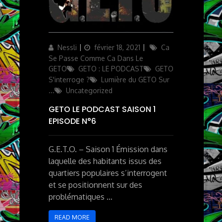
Author
Updated
Categories
Nessli
février 18, 2021
Ca
on
Se Passe Comme Ca Dans Le
GETO
GETO : LE PODCAST
GETO
S'interroge ?
Lumière du GETO Sur
...
Uncategorized
GETO LE PODCAST SAISON 1
EPISODE N°6
G.E.T.O. – Saison 1 Émission dans
laquelle des habitants issus des
quartiers populaires s’interrogent
et se positionnent sur des
problématiques …
READ MORE