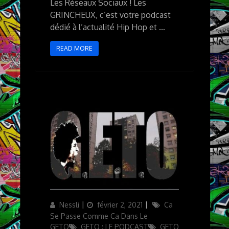
Les Réseaux Sociaux ! Les
GRINCHEUX, c’est votre podcast
dédié à l’actualité Hip Hop et …
READ MORE
Author
Updated
Categories
Nessli
février 2, 2021
Ca
on
Se Passe Comme Ca Dans Le
GETO
GETO : LE PODCAST
GETO