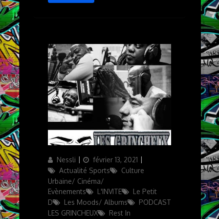
Author
Updated
Categories
Nessli
février 13, 2021
on
Actualité Sports
Culture
Urbaine/ Cinéma/
Evènements
L'INVITE
Le Petit
D
Les Moods/ Albums
PODCAST
LES GRINCHEUX
Rest In