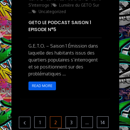
S'interroge ?
Lumière du GETO Sur
...
Uncategorized
GETO LE PODCAST SAISON 1
EPISODE N°5
G.E.T.O. – Saison 1 Émission dans
laquelle des habitants issus des
quartiers populaires s’interrogent
et se positionnent sur des
problématiques …
READ MORE
Pagination
Page
Page
Page
Page
1
2
3
…
14