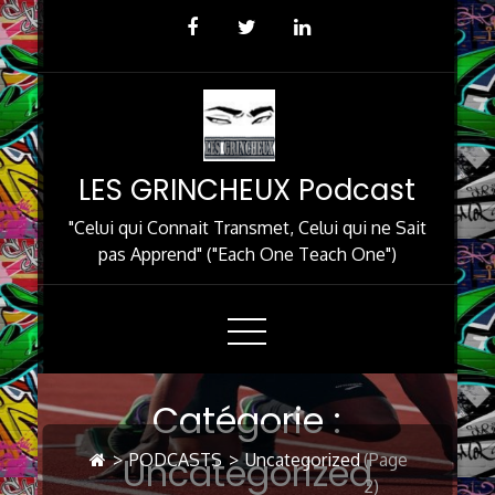
Skip
to
Content
LES GRINCHEUX Podcast
"Celui qui Connait Transmet, Celui qui ne Sait
pas Apprend" ("Each One Teach One")
Catégorie :
Uncategorized
>
PODCASTS
>
Uncategorized
(Page
2)