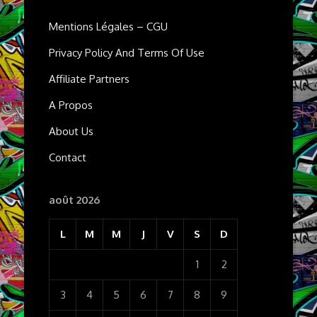
Mentions Légales – CGU
Privacy Policy And Terms Of Use
Affiliate Partners
A Propos
About Us
Contact
août 2026
L
M
M
J
V
S
D
1
2
3
4
5
6
7
8
9